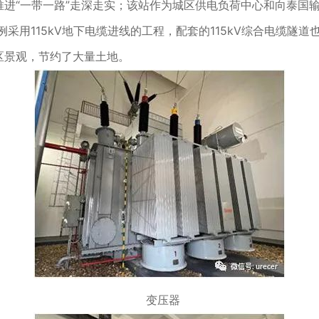
进“一带一路”走深走实；该站作为城区供电负荷中心和向泰国
老挝首例采用115kV地下电缆进线的工程，配套的115kV综合电
区景观，节约了大量土地。
变压器