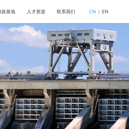
廉政基地
人才资源
联系我们
CN
EN
发
聚焦
团工作
廉政法规
公示栏
廉政要闻
企业文化
廉政教育
人才招聘
UREC
廉政文化
驻外机构
互动平台
违规举报