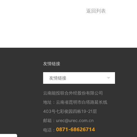
返回列表
友情链接
友情链接
云南能投联合外经股份有限公司
地址：云南省昆明市白塔路延长线
403号七彩俊园四栋19-21层
邮箱：urec@urec.com.cn
电话：