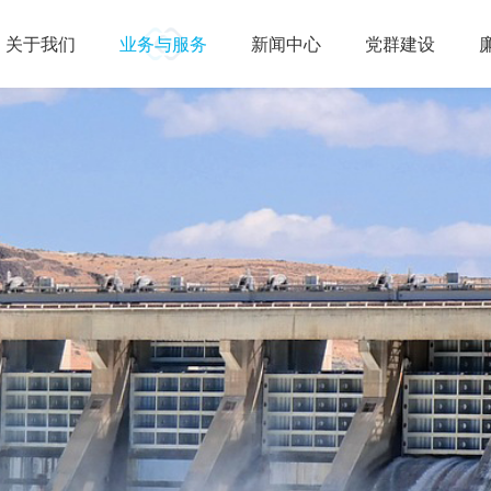
关于我们
业务与服务
新闻中心
党群建设
公司简介
组织架构
工程成套项目
公司业绩
贸易项目
公司要闻
业务资质
业务动态
党建工作
投资与资源开
媒体
群